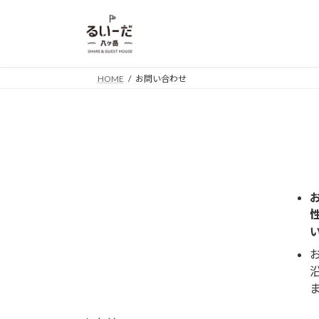
コ
ナ
ン
ビ
テ
ゲ
ン
ー
ツ
シ
HOME
お問い合わせ
へ
ョ
ス
ン
キ
に
ッ
移
プ
動