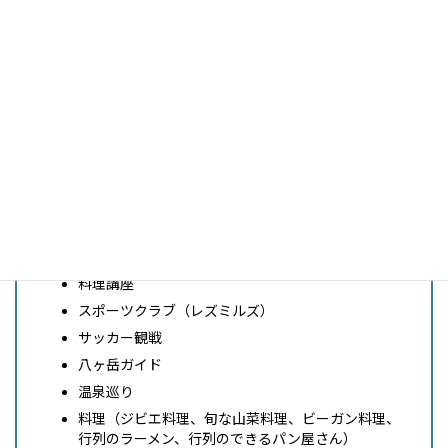
BBQ
ヨガ
整体
移住相談
起業相談
サクランボ狩り ・ぶどう狩り ・ブルーベリー狩り ・
桃狩り
酒蔵巡り （レアな日本酒購入、レアなクラフトビー
ル購入）
白州サントリー工場見学
トレッキング ・登山
料理講座
スポーツクラブ（レズミルズ）
サッカー観戦
八ヶ岳ガイド
温泉巡り
料理（ジビエ料理、旬な山菜料理、ビーガン料理、
行列のラーメン、行列のできるパン屋さん）