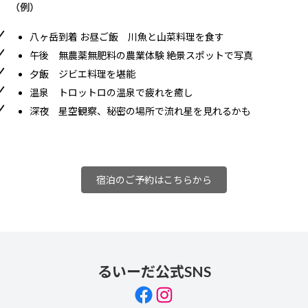
（例）
八ヶ岳到着 お昼ご飯 川魚と山菜料理を食す
午後 無農薬無肥料の農業体験 絶景スポットで写真
夕飯 ジビエ料理を堪能
温泉 トロットロの温泉で疲れを癒し
深夜 星空観察、秘密の場所で流れ星を見れるかも
宿泊のご予約はこちらから
るいーだ公式SNS
Facebook
Instagram